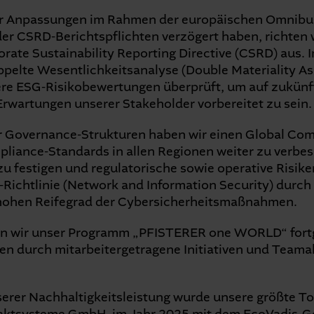
er Anpassungen im Rahmen der europäischen Omnibus
er CSRD-Berichtspflichten verzögert haben, richten 
orate Sustainability Reporting Directive (CSRD) aus. 
ppelte Wesentlichkeitsanalyse (Double Materiality 
ere ESG-Risikobewertungen überprüft, um auf zukünft
rwartungen unserer Stakeholder vorbereitet zu sein.
r Governance-Strukturen haben wir einen Global Co
liance-Standards in allen Regionen weiter zu verbes
u festigen und regulatorische sowie operative Risike
-Richtlinie (Network and Information Security) durc
hohen Reifegrad der Cybersicherheitsmaßnahmen.
en wir unser Programm „PFISTERER one WORLD“ fortg
n durch mitarbeitergetragene Initiativen und Teamak
erer Nachhaltigkeitsleistung wurde unsere größte To