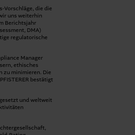
-Vorschläge, die die
wir uns weiterhin
Im Berichtsjahr
Assessment, DMA)
ige regulatorische
mpliance Manager
sern, ethisches
n zu minimieren. Die
h PFISTERER bestätigt
esetzt und weltweit
tivitäten
chtergesellschaft,