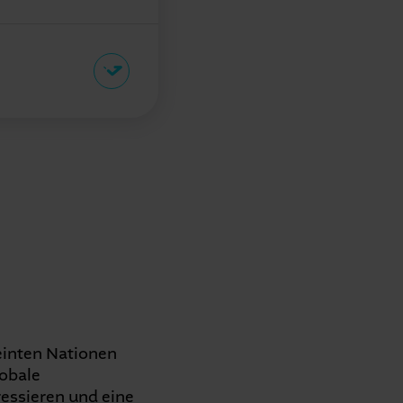
che Vorgaben ein,
in all unseren
enen unserer
en wir ein
einten Nationen
lobale
essieren und eine