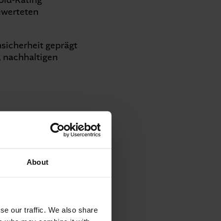
old-Rating
ewerteten
sicherheit geprägt
, nachhaltigen
About
ALLE SCHLIESSEN
se our traffic. We also share