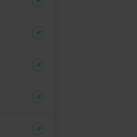
erken zu erhöhen
 und
urch Messung,
bessern. Durch
unsere
 vermeiden. Dazu
te in jedem Werk
n
erungen werden