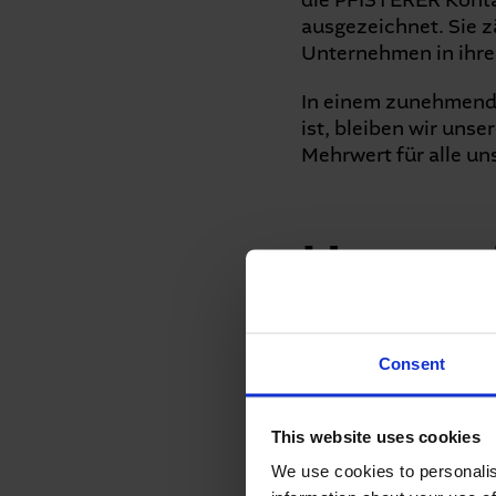
die PFISTERER Kont
ausgezeichnet. Sie z
Unternehmen in ihre
In einem zunehmend v
ist, bleiben wir uns
Mehrwert für alle un
Unsere 
Consent
This website uses cookies
We use cookies to personalis