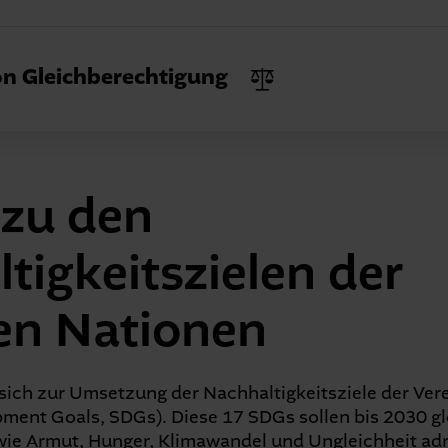
t die Grundlage unseres Handelns. Wir halten gesetzli
 an Verhaltenskodizes und übernehmen Verantwortung 
n Gleichberechtigung
äten.
chberechtigung an allen Standorten und auf allen Eb
rch Chancengleichheit und inklusive Praktiken schaff
 gerechtes Arbeitsumfeld.
 zu den
tigkeitszielen der
en Nationen
ich zur Umsetzung der Nachhaltigkeitsziele der Ver
pment Goals, SDGs). Diese 17 SDGs sollen bis 2030 g
ie Armut, Hunger, Klimawandel und Ungleichheit adr