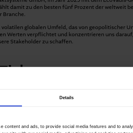
aktsysteme GmbH, im Jahr 2025 mit dem EcoVadis-G
ählt damit zu den besten fünf Prozent der weltweit b
r Branche.
olatilen globalen Umfeld, das von geopolitischer Un
eren Werten verpflichtet und konzentrieren uns darauf
sere Stakeholder zu schaffen.
Ziele
Details
e content and ads, to provide social media features and to analy