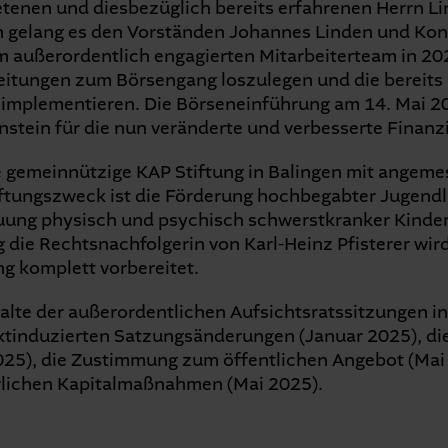
etenen und diesbezüglich bereits erfahrenen Herrn L
 gelang es den Vorständen Johannes Linden und Kons
 außerordentlich engagierten Mitarbeiterteam in 20
itungen zum Börsengang loszulegen und die bereits
implementieren. Die Börseneinführung am 14. Mai 2
stein für die nun veränderte und verbesserte Finan
 gemeinnützige KAP Stiftung in Balingen mit angeme
iftungszweck ist die Förderung hochbegabter Jugendl
uung physisch und psychisch schwerstkranker Kinder.
 die Rechtsnachfolgerin von Karl-Heinz Pfisterer wird
g komplett vorbereitet.
alte der außerordentlichen Aufsichtsratssitzungen i
rktinduzierten Satzungsänderungen (Januar 2025), di
025), die Zustimmung zum öffentlichen Angebot (Mai 
rlichen Kapitalmaßnahmen (Mai 2025).