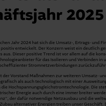
äfts­jahr 2025
chen Jahr 2024 hat sich die Umsatz-, Ertrags- und Fi
 positiv entwickelt. Der Konzern weist ein deutlich g
 aus. Dieser positive Trend ist vor allem auf die kon
hnologieanbieter für das Isolieren und Verbinden in
ocheffizienter Stromnetzverbindungen zurückzuführ
at der Vorstand Maßnahmen zur weiteren Umsatz- und
ografisch als auch technologisch mit einer Ausweitun
 die Hochspannungsgleichstromtechnologie. Die ste
trischer Energie auch durch eine immer breiter we
genz“, der dafür notwendige Netzausbau und die welt
Zubau alternativer Energien treiben unser Geschäft. 