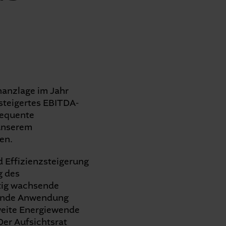
nanzlage im Jahr
esteigertes EBITDA-
sequente
 unserem
en.
 Effizienzsteigerung
g des
tig wachsende
rdende Anwendung
weite Energiewende
Der Aufsichtsrat