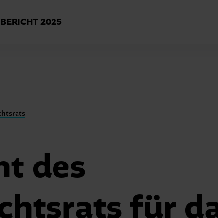
BERICHT
2025
chtsrats
ht des
chtsrats für d